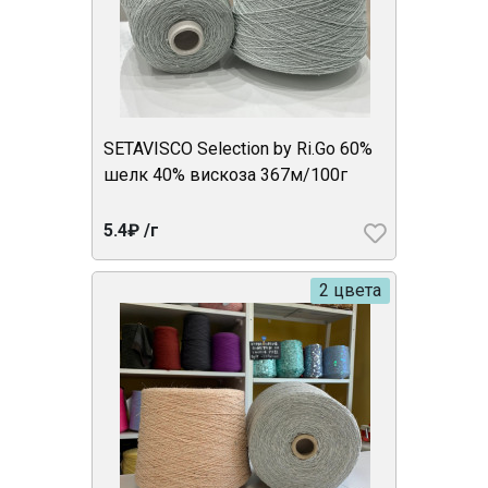
SETAVISCO Selection by Ri.Go 60%
шелк 40% вискоза 367м/100г
5.4₽ /г
2 цвета