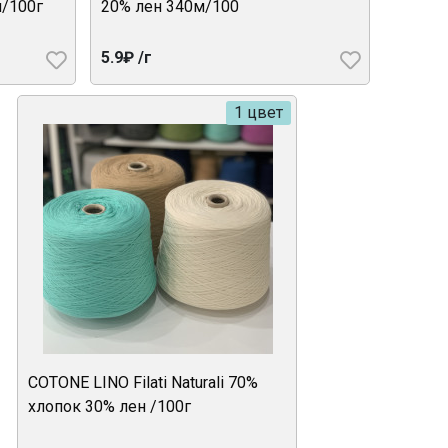
м/100г
20% лен 340м/100
5.9₽ /г
1 цвет
COTONE LINO Filati Naturali 70%
хлопок 30% лен /100г