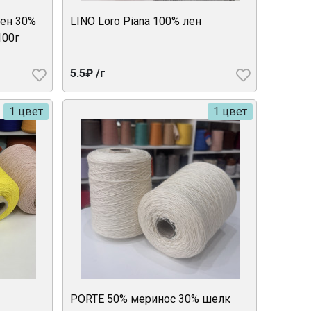
лен 30%
LINO Loro Piana 100% лен
100г
5.5₽ /г
1 цвет
1 цвет
PORTE 50% меринос 30% шелк