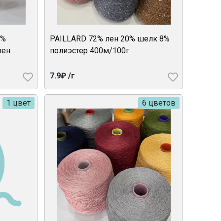
6%
PAILLARD 72% лен 20% шелк 8%
лен
полиэстер 400м/100г
7.9₽ /г
1 цвет
6 цветов