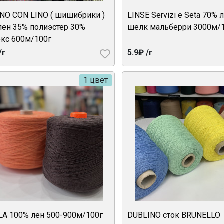
NO CON LINO ( шишибрики )
LINSE Servizi e Seta 70% 
лен 35% полиэстер 30%
шелк мальберри 3000м/
кс 600м/100г
/г
5.9₽ /г
1 цвет
LA 100% лен 500-900м/100г
DUBLINO сток BRUNELLO