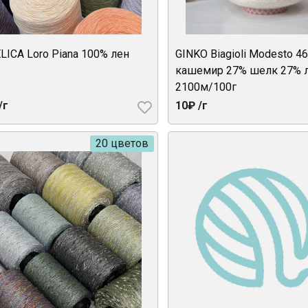
LICA Loro Piana 100% лен
GINKO Biagioli Modesto 4
кашемир 27% шелк 27% 
2100м/100г
/г
10₽ /г
20 цветов