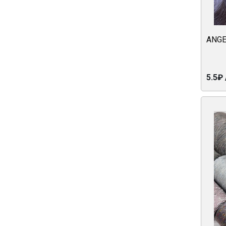
ANGE
5.5₽ 