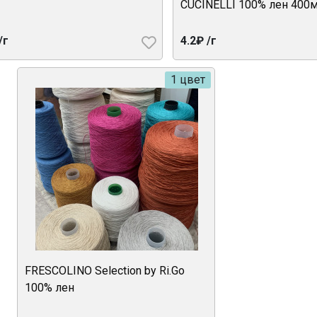
CUCINELLI 100% лен 400
/г
4.2₽ /г
1 цвет
FRESCOLINO Selection by Ri.Go
100% лен