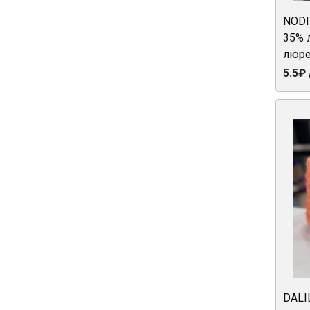
NODI
35% 
люре
5.5₽ 
DALI