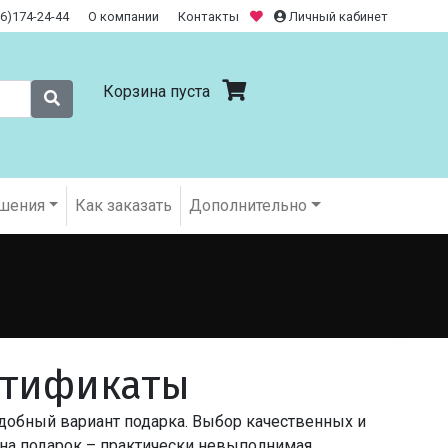
26)174-24-44
О компании
Контакты
Личный кабинет
Корзина пуста
шения
Как заказать
Дополнительно
ртификаты
добный вариант подарка. Выбор качественных и
 на подарок – практически невыполнимая.