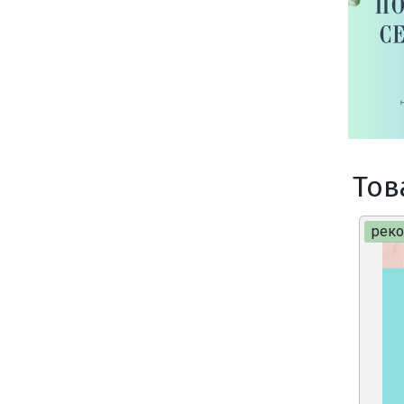
Тов
рек