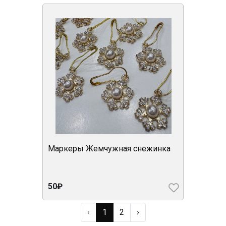
Маркеры Жемчужная снежинка
50₽
‹
1
2
›