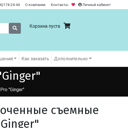
26)174-24-44
О компании
Контакты
Личный кабинет
Корзина пуста
шения
Как заказать
Дополнительно
Ginger"
tPro "Ginger"
роченные съемные
"Ginger"