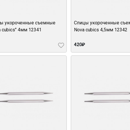
ы укороченные съемные
Спицы укороченные съ
a cubics" 4мм 12341
Nova cubics 4,5мм 12342
420₽