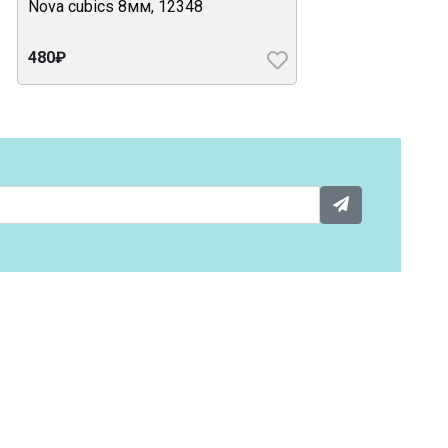
Nova cubics 8мм, 12348
480₽