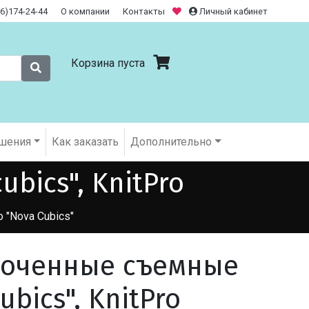
26)174-24-44
О компании
Контакты
Личный кабинет
Корзина пуста
шения
Как заказать
Дополнительно
bics", KnitPro
o "Nova Cubics"
роченные съемные
ubics", KnitPro