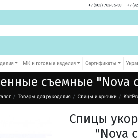
+7 (903) 763-35-58
+7 (9
оделия
МК и готовые изделия
Cертификаты
Укра
нные съемные "Nova cu
талог
Товары для рукоделия
Спицы и крючки
KnitPr
Спицы уко
"Nova c