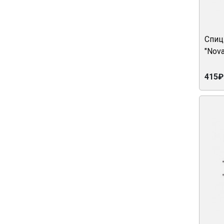
Спиц
"Nov
415₽