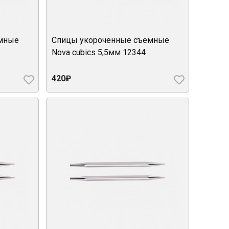
емные
Спицы укороченные съемные
Nova cubics 5,5мм 12344
420₽