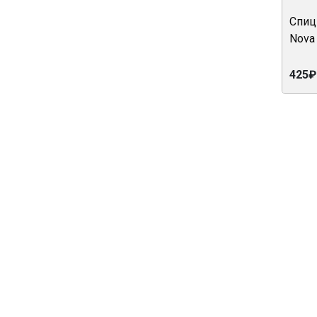
Спиц
Nova
425₽