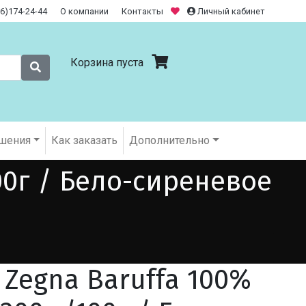
26)174-24-44
О компании
Контакты
Личный кабинет
Корзина пуста
шения
Как заказать
Дополнительно
00г / Бело-сиреневое
 Zegna Baruffa 100%