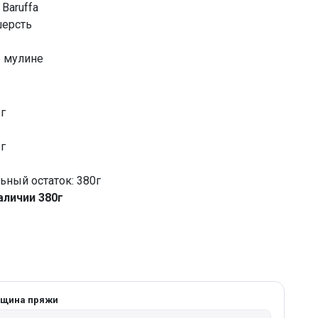
Baruffa
шерсть
е мулине
 г
 г
ный остаток: 380г
аличии 380г
лщина пряжи