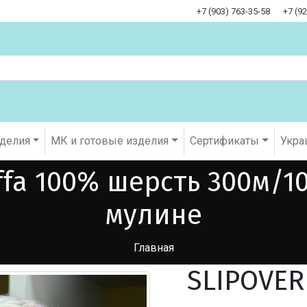
+7 (903) 763-35-58
+7 (9
оделия
МК и готовые изделия
Cертификаты
Укра
ffa 100% шерсть 300м/1
мулине
Главная
SLIPOVER