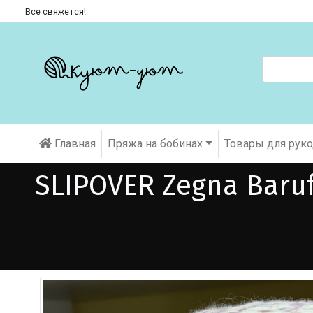
Все свяжется!
Главная
Пряжа на бобинах
Товары для рук
SLIPOVER Zegna Baru