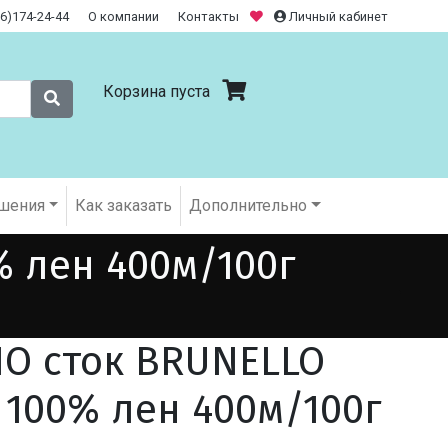
26)174-24-44
О компании
Контакты
Личный кабинет
Корзина пуста
шения
Как заказать
Дополнительно
% лен 400м/100г
O сток BRUNELLO
 100% лен 400м/100г