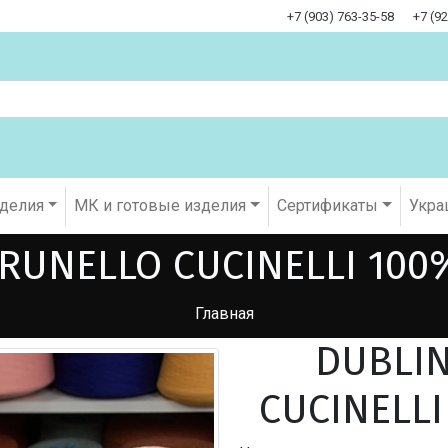
+7 (903) 763-35-58
+7 (9
оделия
МК и готовые изделия
Cертификаты
Укра
RUNELLO CUCINELLI 100
Главная
DUBLIN
CUCINELLI