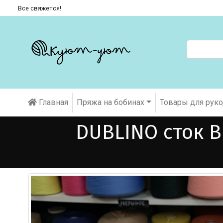
Все свяжется!
Главная
Пряжа на бобинах
Товары для рук
DUBLINO сток B