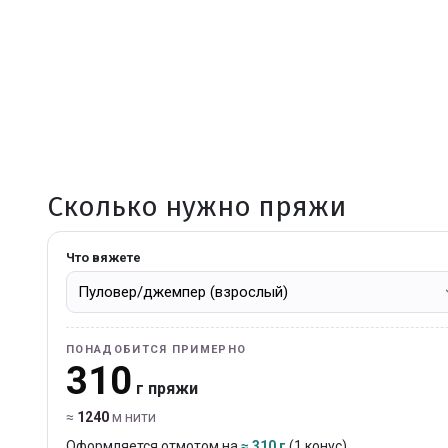
Сколько нужно пряжи
Что вяжете
ПОНАДОБИТСЯ ПРИМЕРНО
310
г пряжи
≈
1240
м нити
Оформляется отмотом на
≈ 310 г
(1 конус).