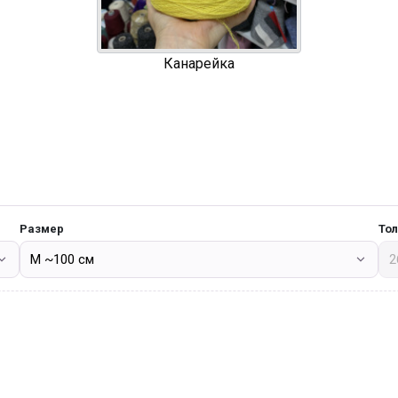
Канарейка
Размер
То