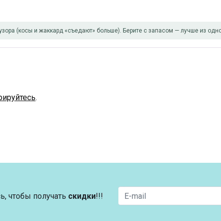
узора (косы и жаккард «съедают» больше). Берите с запасом — лучше из одно
рируйтесь
.
ь, чтобы получать
скидки
!!!