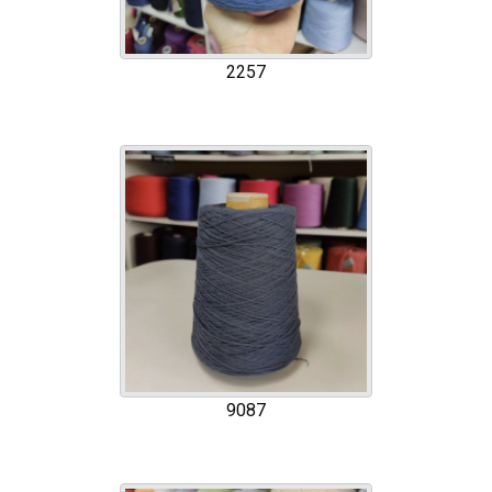
2257
9087