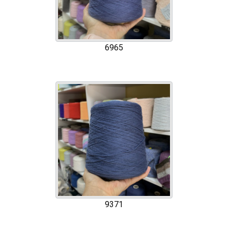
6965
9371