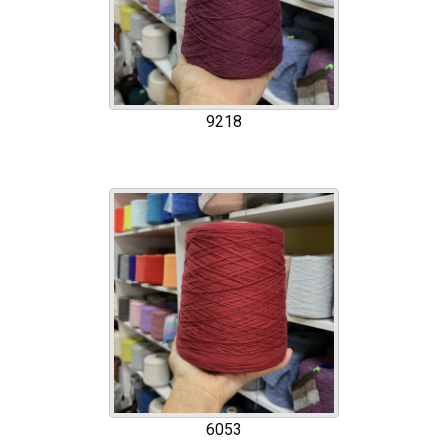
9218
6053