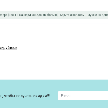
узора (косы и жаккард «съедают» больше). Берите с запасом — лучше из одно
рируйтесь
.
ь, чтобы получать
скидки
!!!