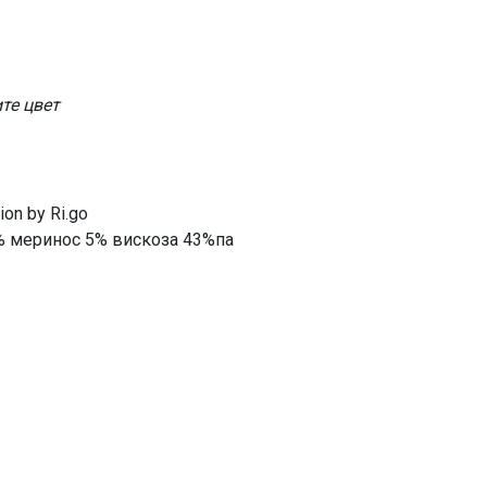
те цвет
on by Ri.go
% меринос 5% вискоза 43%па