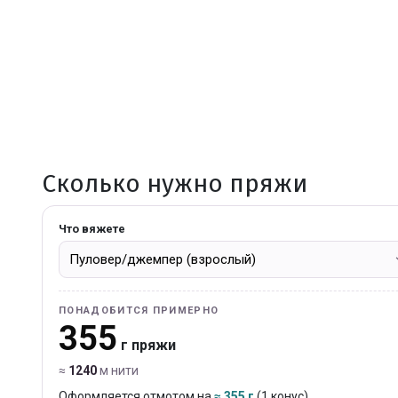
Сколько нужно пряжи
Что вяжете
ПОНАДОБИТСЯ ПРИМЕРНО
355
г пряжи
≈
1240
м нити
Оформляется отмотом на
≈ 355 г
(1 конус).