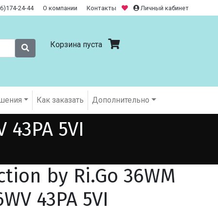
26)174-24-44
О компании
Контакты
Личный кабинет
Корзина пуста
шения
Как заказать
Дополнительно
V 43PA 5VI
ection by Ri.Go 36WM
6WV 43PA 5VI