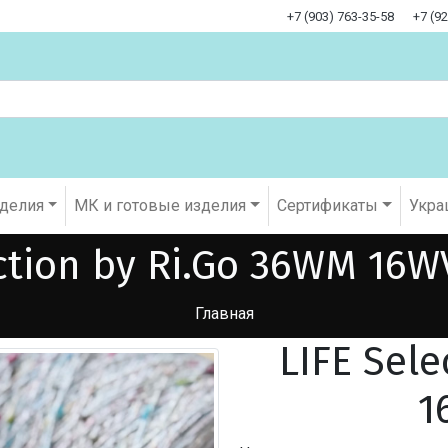
+7 (903) 763-35-58
+7 (9
оделия
МК и готовые изделия
Cертификаты
Укра
ction by Ri.Go 36WM 16W
Главная
LIFE Sel
1