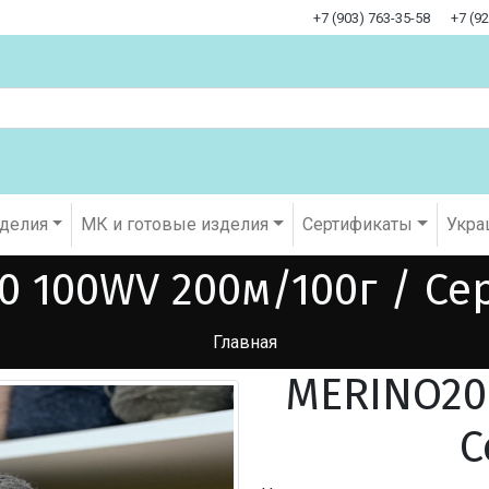
+7 (903) 763-35-58
+7 (9
оделия
МК и готовые изделия
Cертификаты
Укра
0 100WV 200м/100г / Се
Главная
MERINO20
С