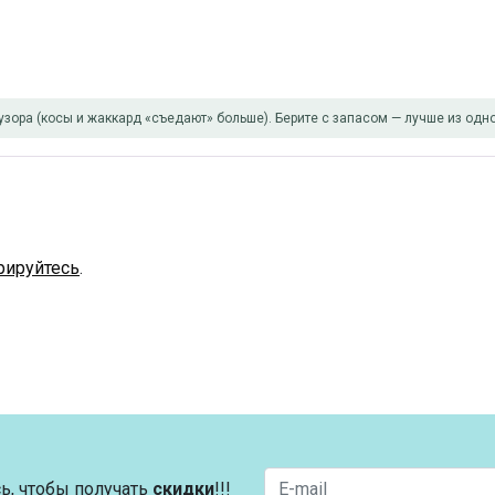
узора (косы и жаккард «съедают» больше). Берите с запасом — лучше из одно
рируйтесь
.
ь, чтобы получать
скидки
!!!