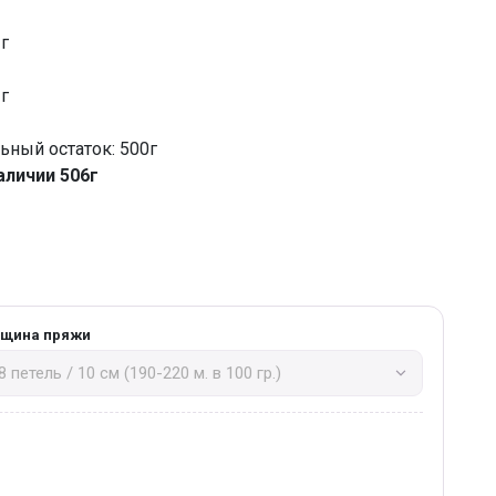
 г
 г
ный остаток: 500г
аличии 506г
лщина пряжи