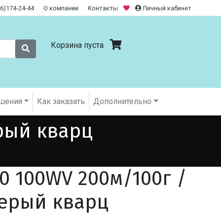
26)174-24-44
О компании
Контакты
Личный кабинет
Корзина пуста
шения
Как заказать
Дополнительно
рый кварц
0 100WV 200м/100г /
ерый кварц