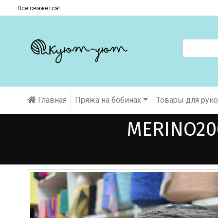
Все свяжется!
Главная
Пряжа на бобинах
Товары для рук
MERINO20