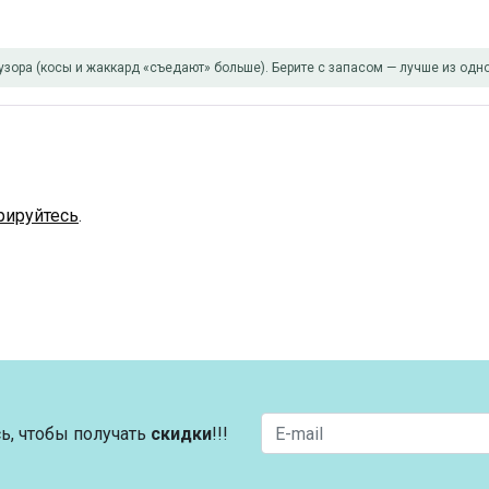
узора (косы и жаккард «съедают» больше). Берите с запасом — лучше из одно
рируйтесь
.
ь, чтобы получать
скидки
!!!