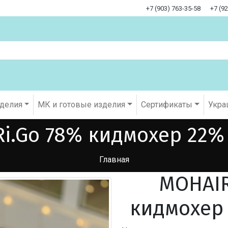
+7 (903) 763-35-58
+7 (9
оделия
МК и готовые изделия
Cертификаты
Укра
Ri.Go 78% кидмохер 22%
Главная
MOHAIR
кидмохер 