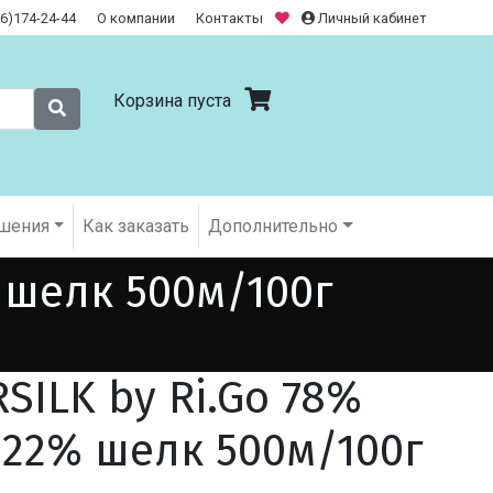
26)174-24-44
О компании
Контакты
Личный кабинет
Корзина пуста
шения
Как заказать
Дополнительно
 шелк 500м/100г
SILK by Ri.Go 78%
22% шелк 500м/100г