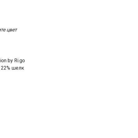
те цвет
on by Ri.go
р 22% шелк