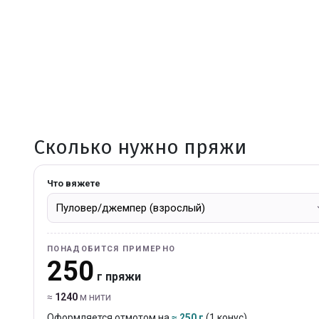
Сколько нужно пряжи
Что вяжете
ПОНАДОБИТСЯ ПРИМЕРНО
250
г пряжи
≈
1240
м нити
Оформляется отмотом на
≈ 250 г
(1 конус).