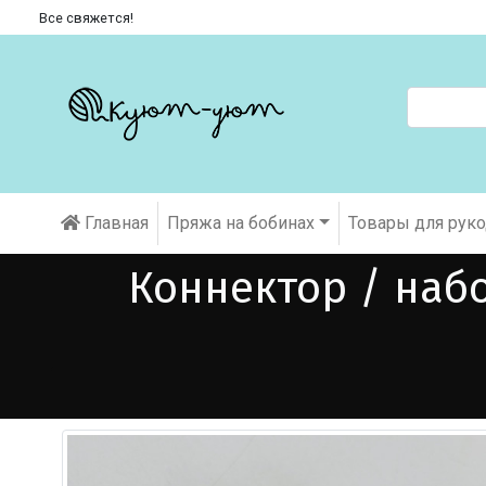
Все свяжется!
Главная
Пряжа на бобинах
Товары для рук
Коннектор / наб