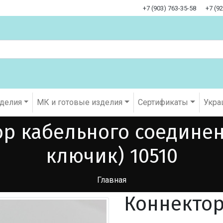
+7 (903) 763-35-58
+7 (9
оделия
МК и готовые изделия
Cертификаты
Укра
ор кабельного соединен
ключик) 10510
Главная
Коннектор