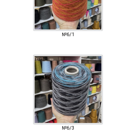
№6/1
№6/3