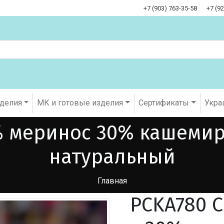
+7 (903) 763-35-58
+7 (9
оделия
МК и готовые изделия
Cертификаты
Укра
0% меринос 30% кашемир
натуральный
Главная
PCKA780 C