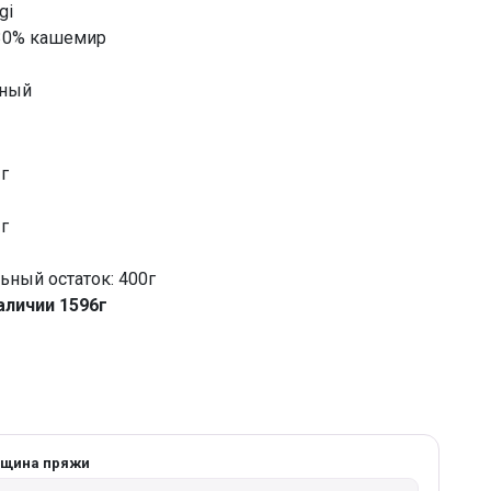
gi
 30% кашемир
ьный
 г
 г
ный остаток: 400г
аличии 1596г
лщина пряжи