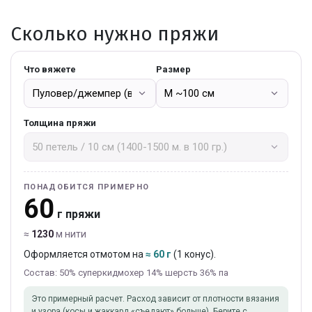
Сколько нужно пряжи
Что вяжете
Размер
Толщина пряжи
ПОНАДОБИТСЯ ПРИМЕРНО
60
г пряжи
≈
1230
м нити
Оформляется отмотом на
≈ 60 г
(1 конус).
Состав: 50% суперкидмохер 14% шерсть 36% па
Это примерный расчет. Расход зависит от плотности вязания
и узора (косы и жаккард «съедают» больше). Берите с