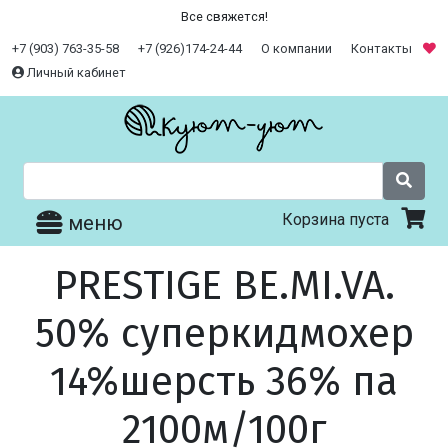
Все свяжется!
+7 (903) 763-35-58
+7 (926)174-24-44
О компании
Контакты
Личный кабинет
Корзина пуста
меню
PRESTIGE BE.MI.VA.
50% суперкидмохер
14%шерсть 36% па
2100м/100г