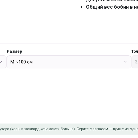
Общий вес бобин в н
Размер
То
узора (косы и жаккард «съедают» больше). Берите с запасом — лучше из одно