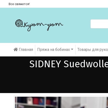
Все свяжется!
Главная
Пряжа на бобинах
Товары для рук
SIDNEY Suedwoll