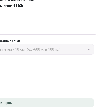
аличии 4163г
лщина пряжи
й партии.