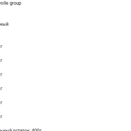
olle group
ьный
 г
 г
 г
 г
 г
 г
ный остаток: 400г