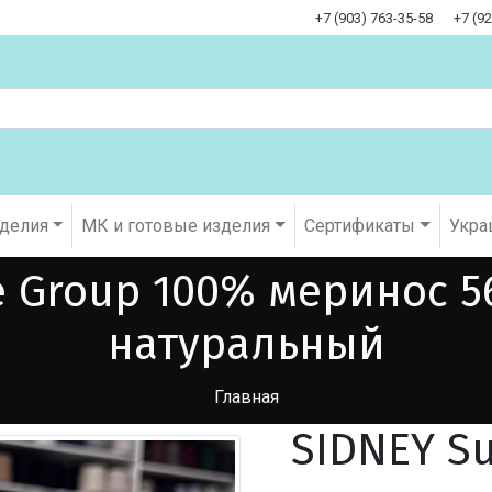
+7 (903) 763-35-58
+7 (9
оделия
МК и готовые изделия
Cертификаты
Укра
e Group 100% меринос 5
натуральный
Главная
SIDNEY S