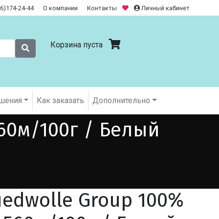
26)174-24-44
О компании
Контакты
Личный кабинет
Корзина пуста
шения
Как заказать
Дополнительно
60м/100г / Белый
uedwolle Group 100%