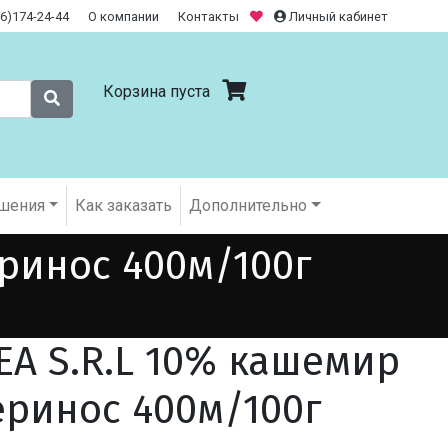
26)174-24-44
О компании
Контакты
Личный кабинет
Корзина пуста
шения
Как заказать
Дополнительно
еринос 400м/100г
DEA S.R.L 10% кашемир
ринос 400м/100г