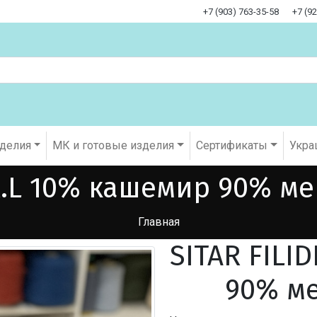
+7 (903) 763-35-58
+7 (9
оделия
МК и готовые изделия
Cертификаты
Укра
.R.L 10% кашемир 90% м
Главная
SITAR FILI
90% ме