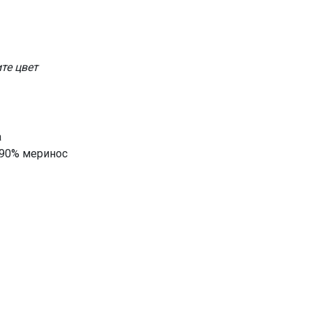
те цвет
a
 90% меринос