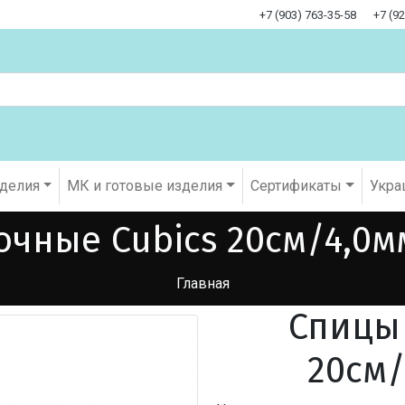
+7 (903) 763-35-58
+7 (9
оделия
МК и готовые изделия
Cертификаты
Укра
чные Cubics 20см/4,0мм
Главная
Спицы 
20см/