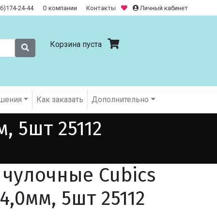
26)174-24-44
О компании
Контакты
Личный кабинет
Корзина пуста
шения
Как заказать
Дополнительно
, 5шт 25112
чулочные Cubics
4,0мм, 5шт 25112