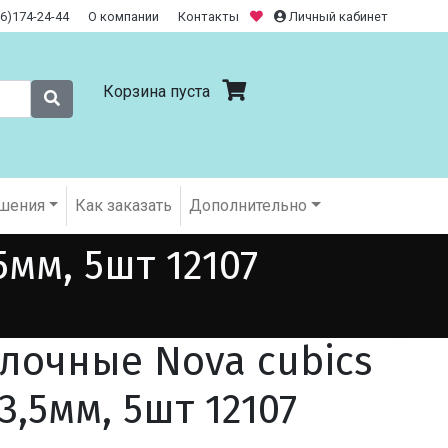
26)174-24-44
О компании
Контакты
Личный кабинет
Корзина пуста
шения
Как заказать
Дополнительно
мм, 5шт 12107
лочные Nova cubics
3,5мм, 5шт 12107