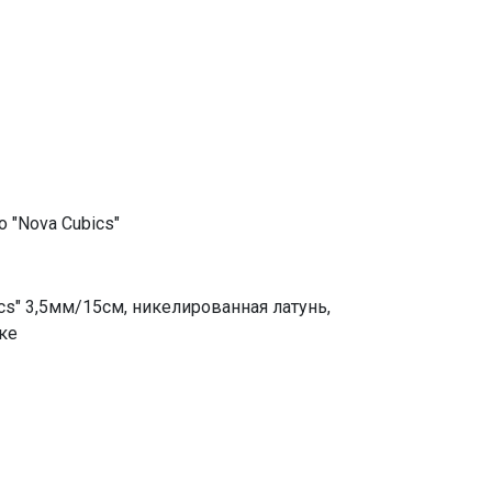
o "Nova Cubics"
cs" 3,5мм/15см, никелированная латунь,
ке