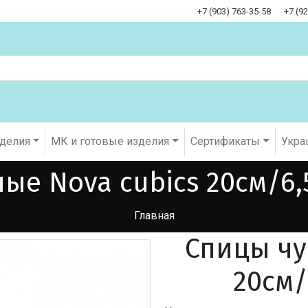
+7 (903) 763-35-58
+7 (9
оделия
МК и готовые изделия
Cертификаты
Укра
ые Nova cubics 20см/6,5
Главная
Спицы чу
20см/