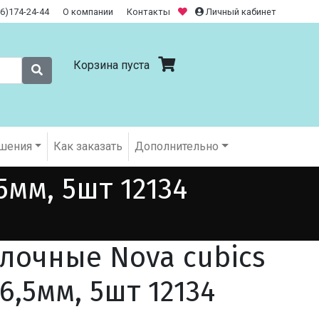
26)174-24-44
О компании
Контакты
Личный кабинет
Корзина пуста
шения
Как заказать
Дополнительно
мм, 5шт 12134
лочные Nova cubics
6,5мм, 5шт 12134