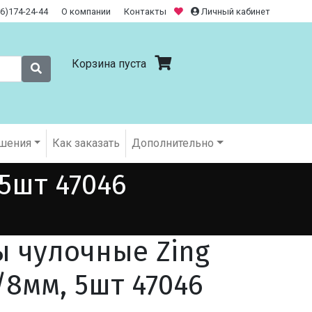
26)174-24-44
О компании
Контакты
Личный кабинет
Корзина пуста
шения
Как заказать
Дополнительно
5шт 47046
 чулочные Zing
/8мм, 5шт 47046