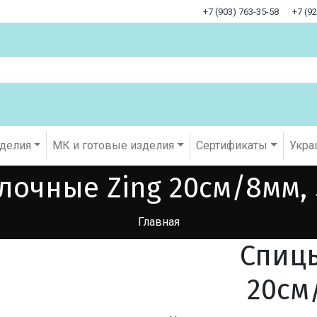
+7 (903) 763-35-58
+7 (9
оделия
МК и готовые изделия
Cертификаты
Укра
лочные Zing 20см/8мм, 
Главная
Спицы
20см