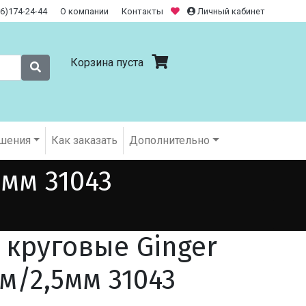
26)174-24-44
О компании
Контакты
Личный кабинет
Корзина пуста
шения
Как заказать
Дополнительно
5мм 31043
 круговые Ginger
м/2,5мм 31043