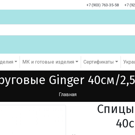
+7 (903) 763-35-58
+7 (9
оделия
МК и готовые изделия
Cертификаты
Укра
уговые Ginger 40см/2,
Главная
Спицы
40с