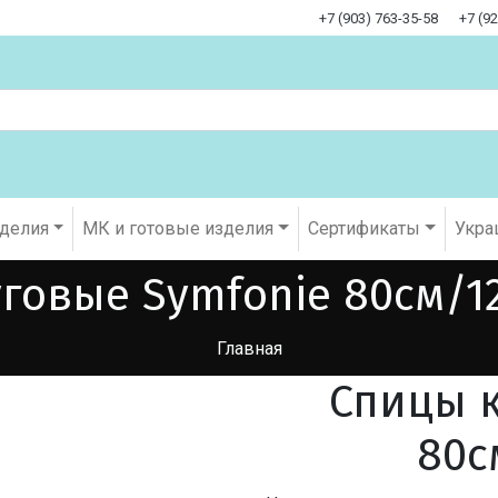
+7 (903) 763-35-58
+7 (9
оделия
МК и готовые изделия
Cертификаты
Укра
говые Symfonie 80см/12
Главная
Спицы к
80с