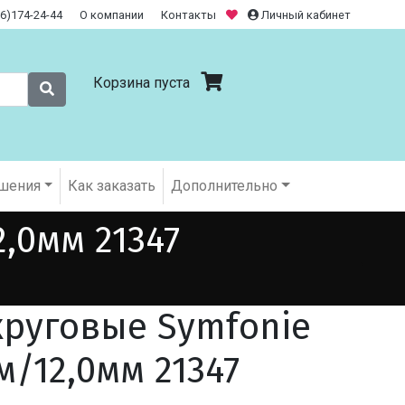
26)174-24-44
О компании
Контакты
Личный кабинет
Корзина пуста
шения
Как заказать
Дополнительно
,0мм 21347
руговые Symfonie
м/12,0мм 21347