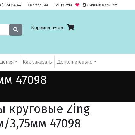
26)174-24-44
О компании
Контакты
Личный кабинет
Корзина пуста
шения
Как заказать
Дополнительно
мм 47098
ы круговые Zing
м/3,75мм 47098