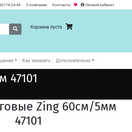
26)174-24-44
О компании
Контакты
Личный кабинет
Корзина пуста
шения
Как заказать
Дополнительно
м 47101
говые Zing 60см/5мм
47101