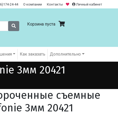
26)174-24-44
О компании
Контакты
Личный кабинет
Корзина пуста
шения
Как заказать
Дополнительно
ie 3мм 20421
ороченные съемные
onie 3мм 20421