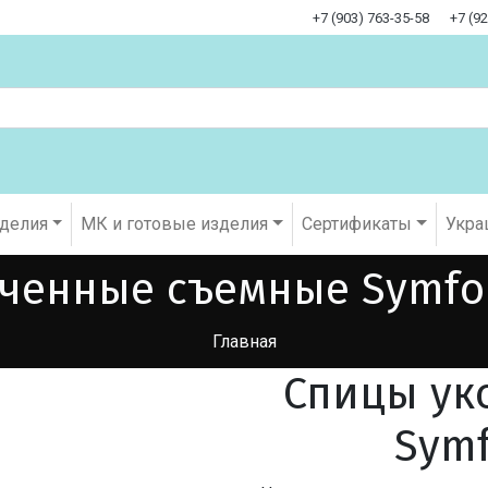
+7 (903) 763-35-58
+7 (9
оделия
МК и готовые изделия
Cертификаты
Укра
ченные съемные Symfon
Главная
Спицы ук
Symf