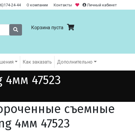
26)174-24-44
О компании
Контакты
Личный кабинет
Корзина пуста
шения
Как заказать
Дополнительно
 4мм 47523
ороченные съемные
ng 4мм 47523