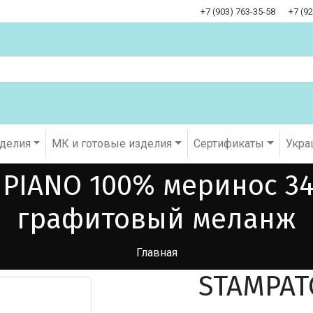
+7 (903) 763-35-58
+7 (9
оделия
МК и готовые изделия
Cертификаты
Укра
PIANO 100% меринос 34
графитовый меланж
Главная
STAMPAT