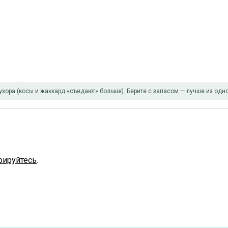
узора (косы и жаккард «съедают» больше). Берите с запасом — лучше из одно
рируйтесь
.