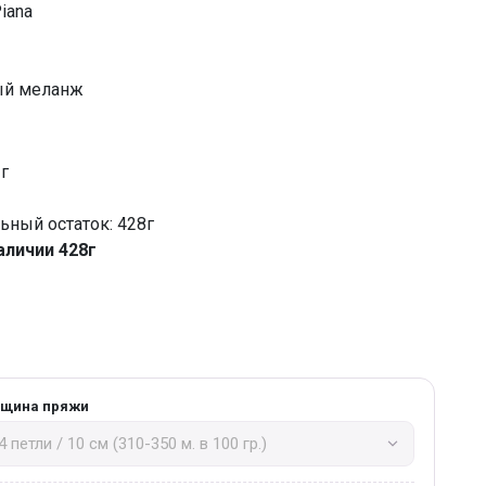
iana
ый меланж
 г
ный остаток: 428г
аличии 428г
лщина пряжи