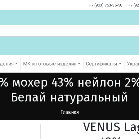
+7 (903) 763-35-58
+7 (9
оделия
МК и готовые изделия
Cертификаты
Укра
% мохер 43% нейлон 2%
Белай натуральный
Главная
VENUS La