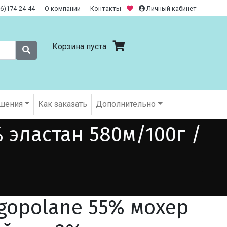
26)174-24-44
О компании
Контакты
Личный кабинет
Корзина пуста
шения
Как заказать
Дополнительно
 эластан 580м/100г /
gopolane 55% мохер