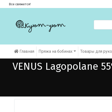
Все свяжется!
Главная
Пряжа на бобинах
Товары для рук
VENUS Lagopolane 55