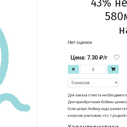
43% не
580
н
Нет оценок
Цена: 7.30 ₽/г
Для заказа отмота необходимого 
Для приобретения бобины целиком
Если целую бобину надо размотат
конусов( учитывая, что 1 родной 