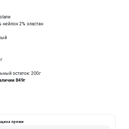
olane
% нейлон 2% эластан
ный
 г
ный остаток: 200г
аличии 849г
лщина пряжи