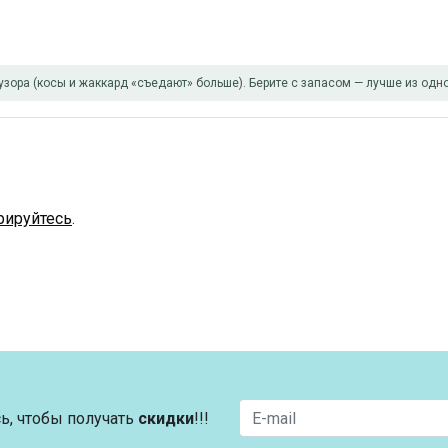
узора (косы и жаккард «съедают» больше). Берите с запасом — лучше из одно
рируйтесь
.
ь, чтобы получать
скидки
!!!