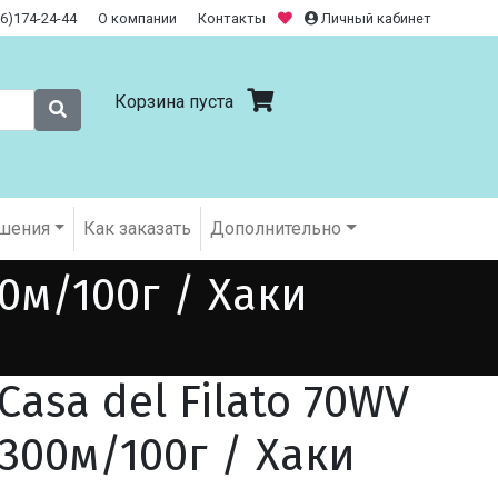
26)174-24-44
О компании
Контакты
Личный кабинет
Корзина пуста
шения
Как заказать
Дополнительно
00м/100г / Хаки
Casa del Filato 70WV
300м/100г / Хаки