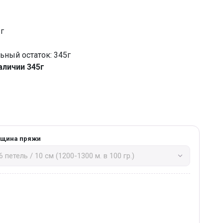
 г
ный остаток: 345г
аличии 345г
лщина пряжи