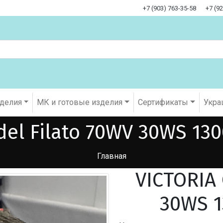
+7 (903) 763-35-58
+7 (9
оделия
МК и готовые изделия
Cертификаты
Укра
del Filato 70WV 30WS 13
Главная
VICTORIA 
30WS 1