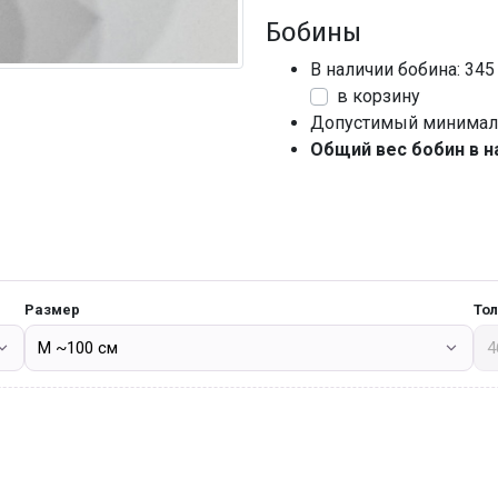
Бобины
В наличии бобина: 345
в корзину
Допустимый минималь
Общий вес бобин в н
Размер
То