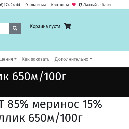
26)174-24-44
О компании
Контакты
Личный кабинет
Корзина пуста
шения
Как заказать
Дополнительно
к 650м/100г
 85% меринос 15%
ллик 650м/100г