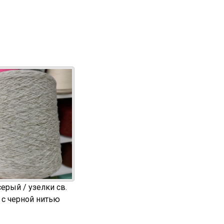
ерый / узелки св.
 с черной нитью