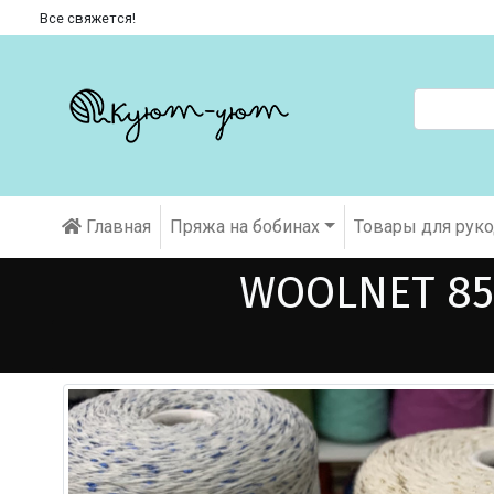
Все свяжется!
Главная
Пряжа на бобинах
Товары для рук
WOOLNET 85