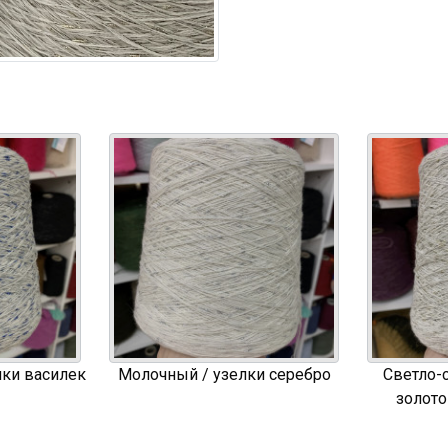
лки василек
Молочный / узелки серебро
Светло-с
золото