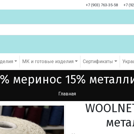
+7 (903) 763-35-58
+7 (9
оделия
МК и готовые изделия
Cертификаты
Укра
% меринос 15% металли
Главная
WOOLNET
мета