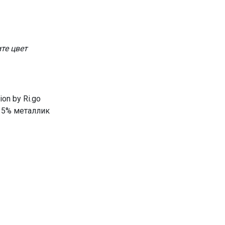
те цвет
on by Ri.go
15% металлик