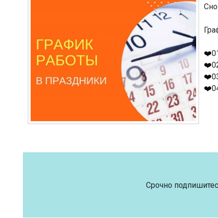
Сно
Гра
❤️
0
❤️
0
❤️
0
❤️
0
Срочно подпишитес