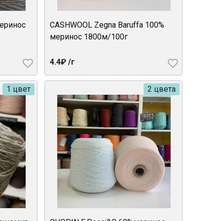
меринос
CASHWOOL Zegna Baruffa 100%
меринос 1800м/100г
4.4₽ /г
1 цвет
2 цвета