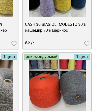
0%
CASH 30 BIAGIOLI MODESTO 30%
охер
кашемир 70% меринос
8₽ /г
1 цвет
рекомендуемый
1 цвет