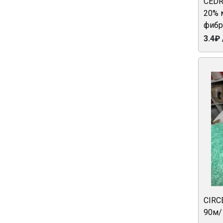
CEDRI
20% 
фибр
3.4₽ 
CIRC
90м/