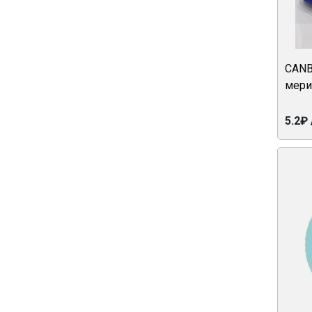
CANB
мери
5.2₽ 