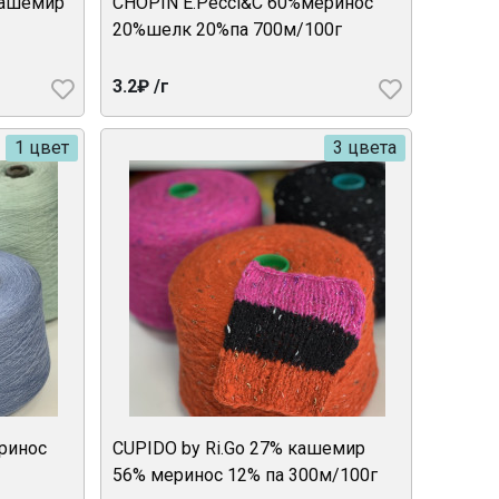
кашемир
CHOPIN E.Pecci&C 60%меринос
20%шелк 20%па 700м/100г
3.2₽ /г
1 цвет
3 цвета
еринос
CUPIDO by Ri.Go 27% кашемир
56% меринос 12% па 300м/100г