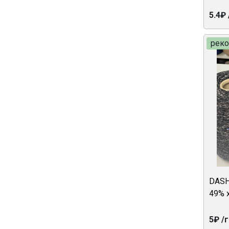
5.4₽ 
рек
DASH
49% 
5₽ /г