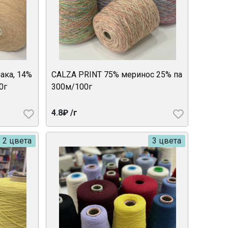
ака, 14%
CALZA PRINT 75% меринос 25% па
0г
300м/100г
4.8₽ /г
2 цвета
3 цвета