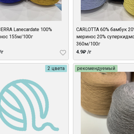
ERRA Lanecardate 100%
CARLOTTA 60% бамбук 2
нос 155м/100г
меринос 20% суперкидм
360м/100г
/г
4.9₽ /г
2 цвета
рекомендуемый