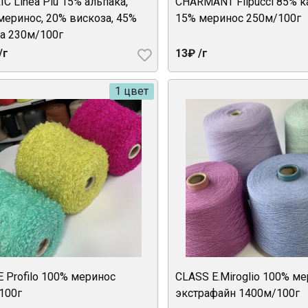
C Linea Piu 15% альпака,
CHARMANT Filpucci 85% 
меринос, 20% вискоза, 45%
15% меринос 250м/100г
а 230м/100г
/г
13₽ /г
1 цвет
E Profilo 100% меринос
CLASS E.Miroglio 100% м
100г
экстрафайн 1400м/100г