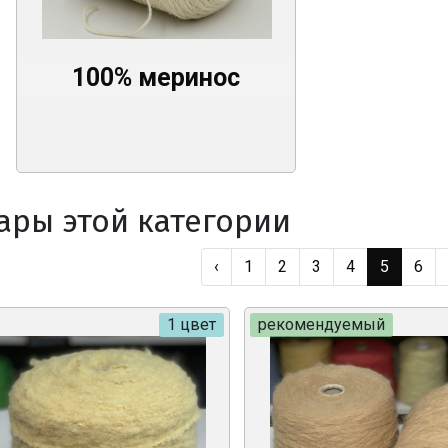
100% меринос
ары этой категории
‹
1
2
3
4
5
6
1 цвет
рекомендуемый