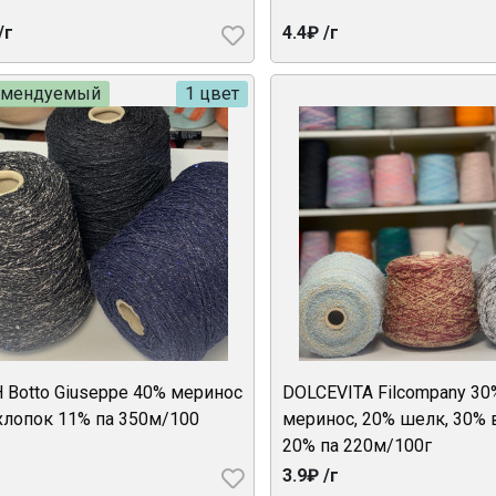
/г
4.4₽ /г
омендуемый
1 цвет
 Botto Giuseppe 40% меринос
DOLCEVITA Filcompany 30
хлопок 11% па 350м/100
меринос, 20% шелк, 30% 
20% па 220м/100г
3.9₽ /г