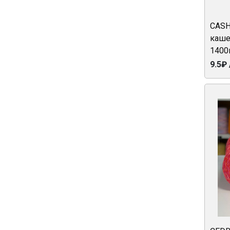
CASH 
каше
1400
9.5₽ 