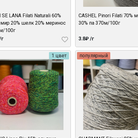
SE LANA Filati Naturali 60%
CASHEL Pinori Filati 70% 
мир 20% шелк 20% меринос
30% па 370м/100г
м/100г
/г
3.8₽ /г
1 цвет
популярный