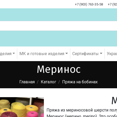
+7 (903) 763-35-58
+7 (9
оделия
МК и готовые изделия
Cертификаты
Укра
Меринос
Главная
Каталог
Пряжа на бобинах
Пряжа из мериносовой шерсти пол
Меринос (мерино, merino). Это осо