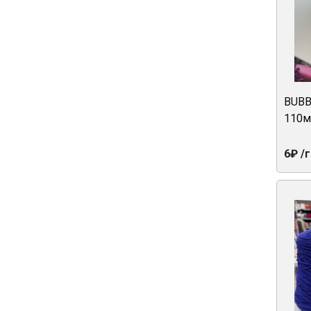
BUBB
110м
6₽ /г