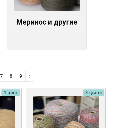
Меринос и другие
7
8
9
›
1 цвет
3 цвета