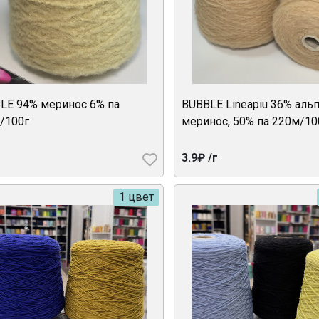
LE 94% меринос 6% па
BUBBLE Lineapiu 36% альп
/100г
меринос, 50% па 220м/10
3.9₽ /г
1 цвет