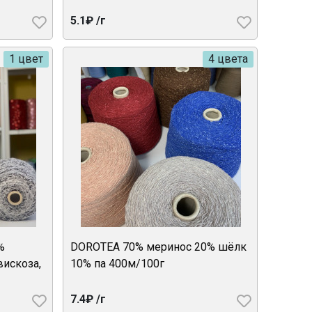
5.1₽ /г
1 цвет
4 цвета
%
DOROTEA 70% меринос 20% шёлк
вискоза,
10% па 400м/100г
7.4₽ /г