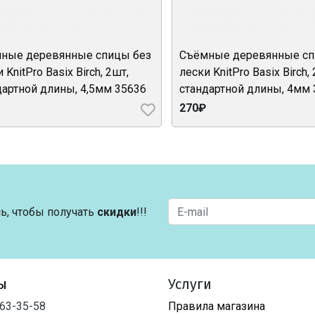
ные деревянные спицы без
Съёмные деревянные сп
 KnitPro Basix Birch, 2шт,
лески KnitPro Basix Birch,
дартной длины, 4,5мм 35636
стандартной длины, 4мм
270₽
ь, чтобы получать
скидки
!!!
ы
Услуги
763-35-58
Правила магазина