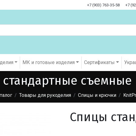
+7 (903) 763-35-58
+7 (9
оделия
МК и готовые изделия
Cертификаты
Укра
 стандартные съемные "
талог
Товары для рукоделия
Спицы и крючки
KnitPr
Спицы ста