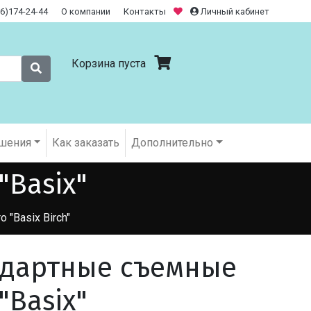
26)174-24-44
О компании
Контакты
Личный кабинет
Корзина пуста
шения
Как заказать
Дополнительно
Basix"
o "Basix Birch"
ндартные съемные
"Basix"