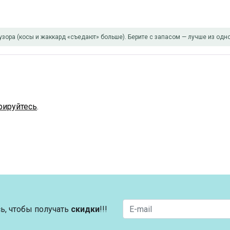
узора (косы и жаккард «съедают» больше). Берите с запасом — лучше из одно
рируйтесь
.
ь, чтобы получать
скидки
!!!