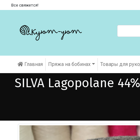
Все свяжется!
Главная
Пряжа на бобинах
Товары для рук
SILVA Lagopolane 44