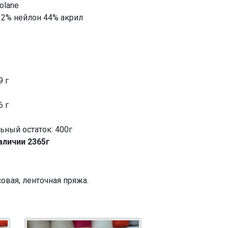
olane
12% нейлон 44% акрил
9 г
6 г
ный остаток: 400г
аличии 2365г
овая, ленточная пряжа.