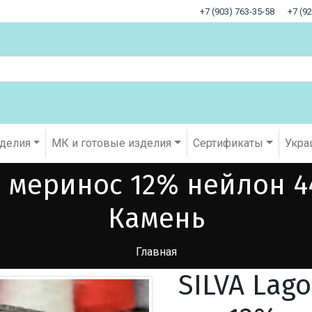
+7 (903) 763-35-58
+7 (9
оделия
МК и готовые изделия
Cертификаты
Укра
% меринос 12% нейлон 4
Камень
Главная
SILVA Lag