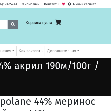
26)174-24-44
О компании
Контакты
Личный кабинет
Корзина пуста
шения
Как заказать
Дополнительно
4% акрил 190м/100г /
opolane 44% меринос