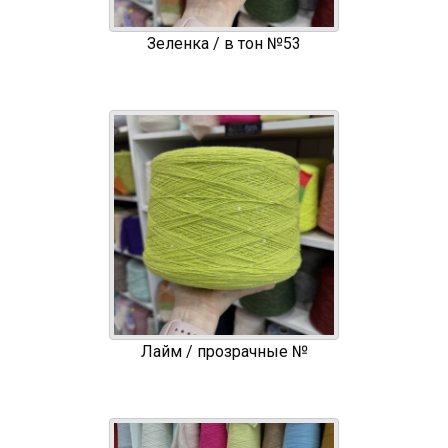
Зеленка / в тон №53
Лайм / прозрачные №