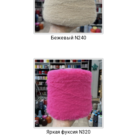
Бежевый N240
Яркая фуксия N320