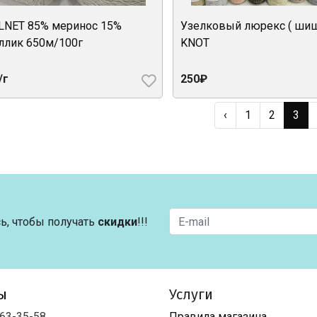
NET 85% меринос 15%
Узелковый люрекс ( ши
ллик 650м/100г
KNOT
/г
250₽
‹
1
2
3
ь, чтобы получать
скидки
!!!
ы
Услуги
763-35-58
Правила магазина