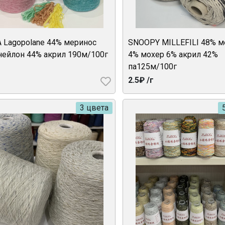
A Lagopolane 44% меринос
SNOOPY MILLEFILI 48% м
нейлон 44% акрил 190м/100г
4% мохер 6% акрил 42%
па125м/100г
2.5₽ /г
3 цвета