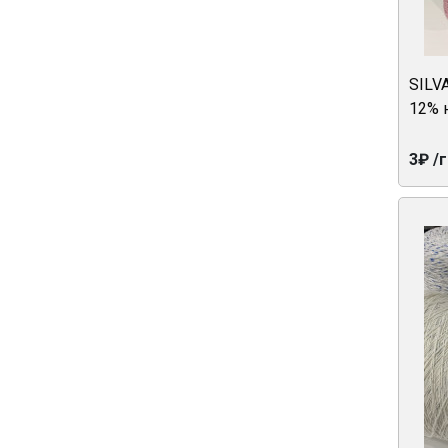
SILV
12% 
3₽ /г