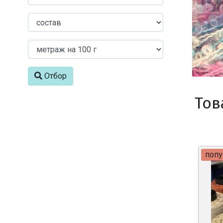
Отбор
Тов
поп