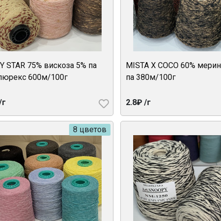
Y STAR 75% вискоза 5% па
MISTA X COCO 60% мерин
люрекс 600м/100г
па 380м/100г
/г
2.8₽ /г
8 цветов