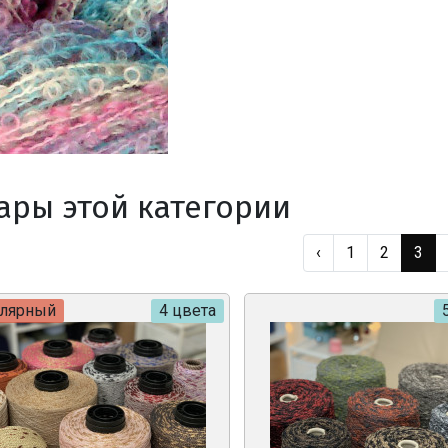
ары этой категории
‹
1
2
3
улярный
4 цвета