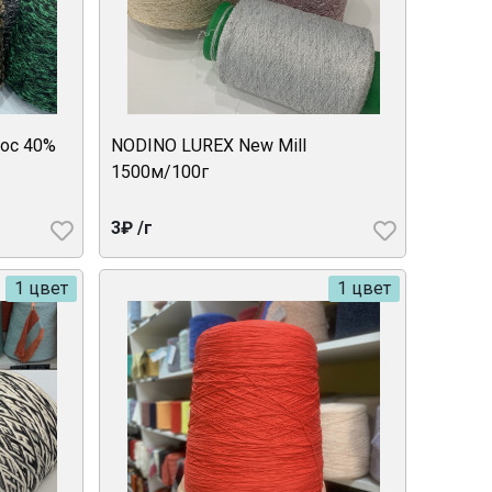
ос 40%
NODINO LUREX New Mill
1500м/100г
3₽ /г
1 цвет
1 цвет