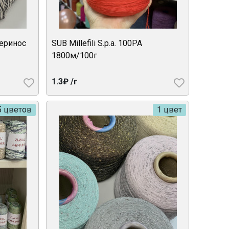
еринос
SUB Millefili S.p.a. 100PA
1800м/100г
1.3₽ /г
5 цветов
1 цвет