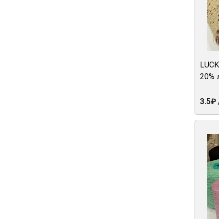
LUCK
20% 
3.5₽ 