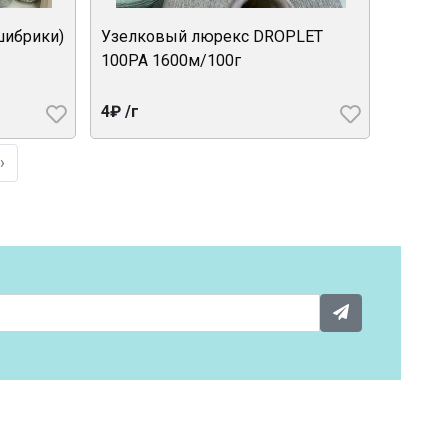
шибрики)
Узелковый люрекс DROPLET
100PA 1600м/100г
4₽ /г
›