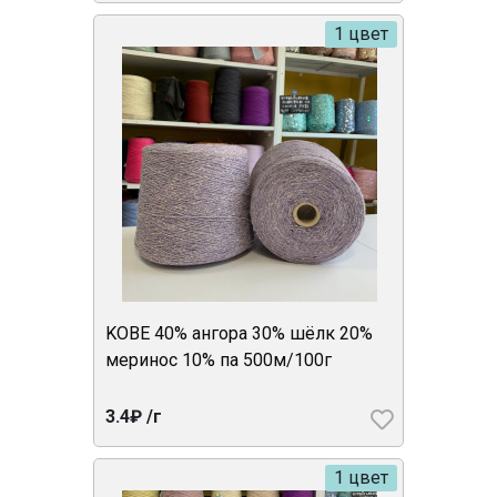
1 цвет
KOBE 40% ангора 30% шёлк 20%
меринос 10% па 500м/100г
3.4₽ /г
1 цвет