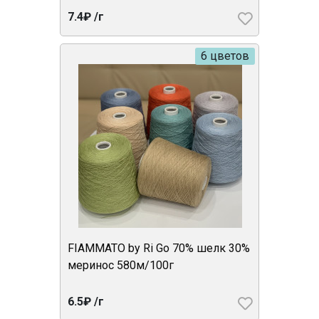
7.4₽ /г
6 цветов
FIAMMATO by Ri Go 70% шелк 30%
меринос 580м/100г
6.5₽ /г