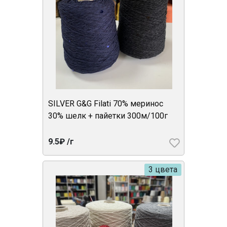
SILVER G&G Filati 70% меринос
30% шелк + пайетки 300м/100г
9.5₽ /г
3 цвета