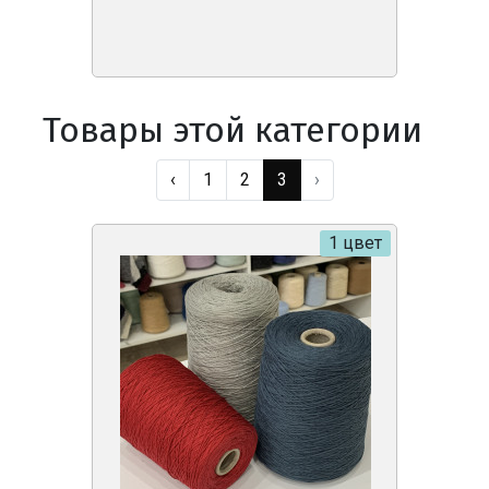
Товары этой категории
‹
1
2
3
›
1 цвет