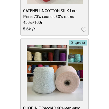
CATENELLA COTTON SILK Loro
Piana 70% хлопок 30% шелк
450м/100г
5.6₽ /г
2 цвета
CHOPIN E.Pecci&C 60%меринос