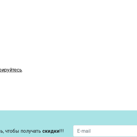
рируйтесь
.
ь, чтобы получать
скидки
!!!