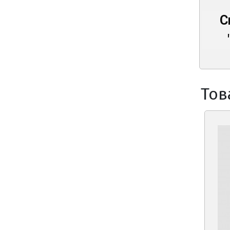
С
Тов