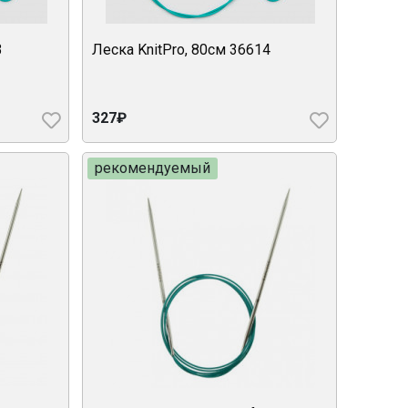
3
Леска KnitPro, 80см 36614
327₽
рекомендуемый