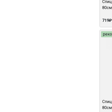
Спиц
80см
719₽
рек
Спиц
80см