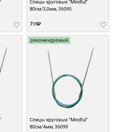
"
Спицы круговые "Mindful"
80см/3,0мм, 36095
719₽
рекомендуемый
"
Спицы круговые "Mindful"
80см/4мм, 36099