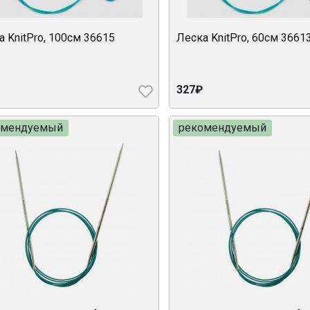
а KnitPro, 100см 36615
Леска KnitPro, 60см 3661
327₽
омендуемый
рекомендуемый