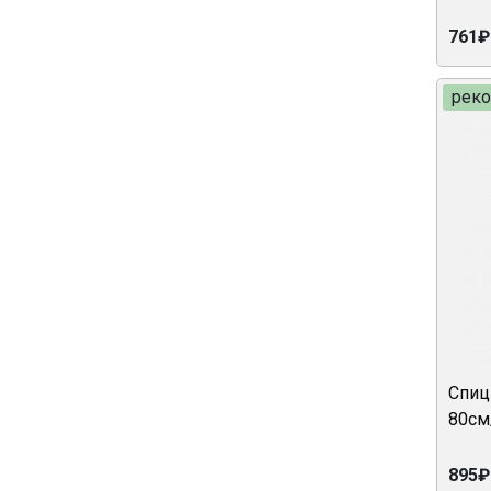
761₽
рек
Спиц
80см
895₽