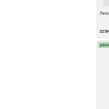
Леск
327₽
рек