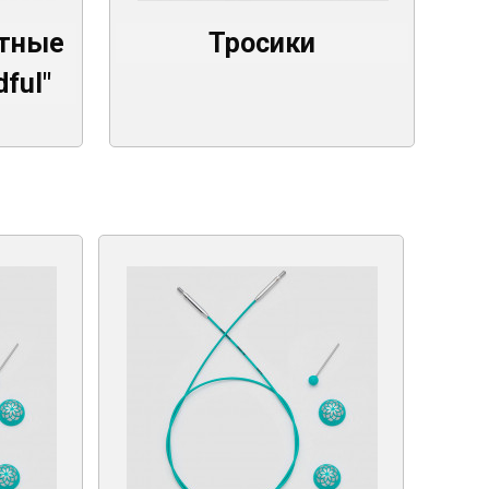
ртные
Тросики
ful"