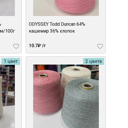
%
ODYSSEY Todd Duncan 64%
м/100г
кашемир 36% хлопок
10.7₽ /г
1 цвет
2 цвета