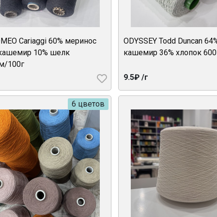
MEO Cariaggi 60% меринос
ODYSSEY Todd Duncan 64
кашемир 10% шелк
кашемир 36% хлопок 600
м/100г
9.5₽ /г
6 цветов