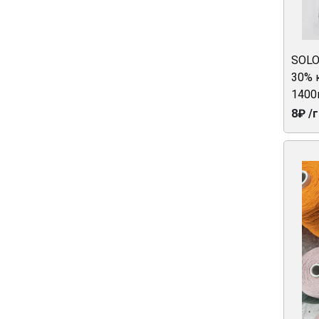
SOLO
30% 
1400
8₽ /г