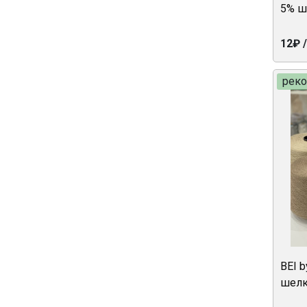
5% ш
12₽ 
рек
BEI 
шелк