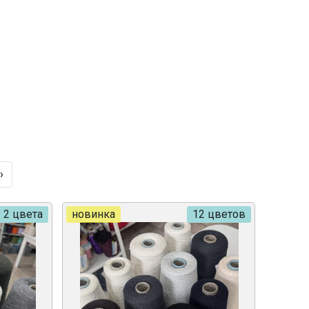
›
2 цвета
новинка
12 цветов