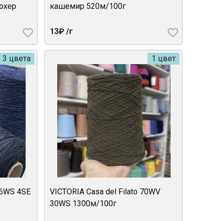
охер
кашемир 520м/100г
13₽ /г
3 цвета
1 цвет
96WS 4SE
VICTORIA Casa del Filato 70WV
30WS 1300м/100г