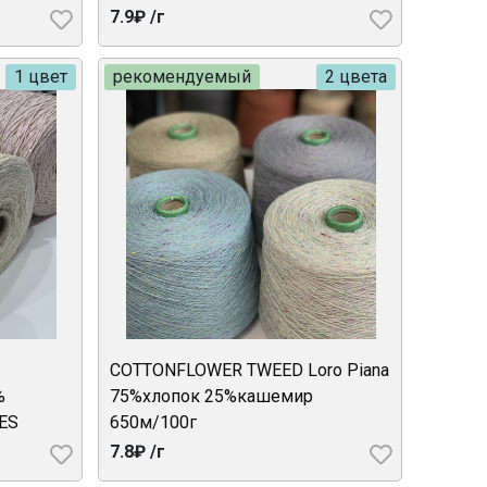
7.9₽ /г
1 цвет
рекомендуемый
2 цвета
COTTONFLOWER TWEED Loro Piana
%
75%хлопок 25%кашемир
TES
650м/100г
7.8₽ /г