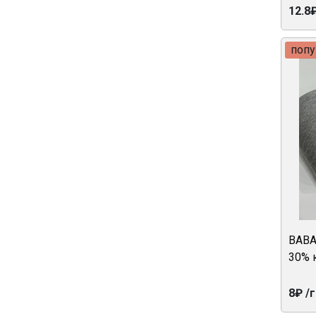
12.8₽
поп
BABA
30% 
8₽ /г