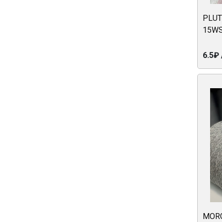
PLUT
15WS
6.5₽ 
MORG