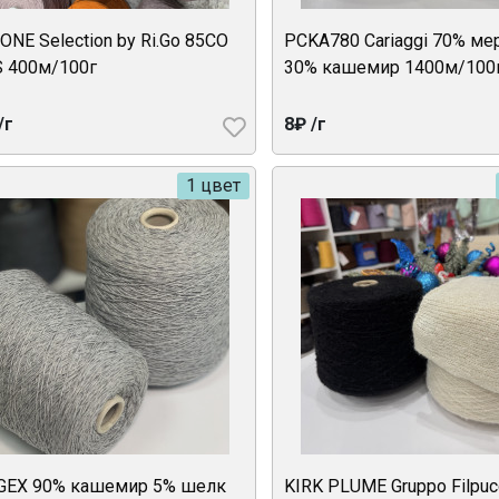
ONE Selection by Ri.Go 85CO
PCKA780 Cariaggi 70% ме
 400м/100г
30% кашемир 1400м/100
/г
8₽ /г
1 цвет
EX 90% кашемир 5% шелк
KIRK PLUME Gruppo Filpuc