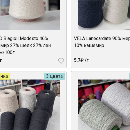
O Biagioli Modesto 46%
VELA Lanecardate 90% ме
мир 27% шелк 27% лен
10% кашемир
м/100г
/г
5.7₽ /г
нка
3 цвета