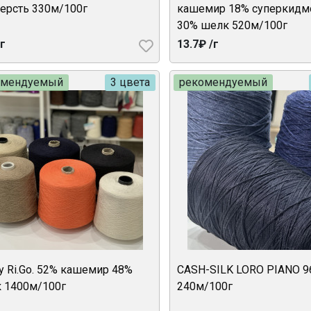
ерсть 330м/100г
кашемир 18% суперкидм
30% шелк 520м/100г
/г
13.7₽ /г
омендуемый
3 цвета
рекомендуемый
by Ri.Go. 52% кашемир 48%
CASH-SILK LORO PIANO 
 1400м/100г
240м/100г