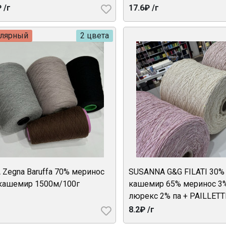
 /г
17.6₽ /г
улярный
2 цвета
 Zegna Baruffa 70% меринос
SUSANNA G&G FILATI 30%
кашемир 1500м/100г
кашемир 65% меринос 3
люрекс 2% па + PAILLET
8.2₽ /г