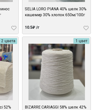
ринос
SELIA LORO PIANA 40% шелк 30%
г
кашемир 30% хлопок 650м/100г
10.5₽ /г
2 цвета
1 цвет
ci 52%
BIZARRE CARIAGGI 58% шелк 42%