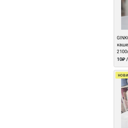
GINK
каше
2100
10₽ 
нови