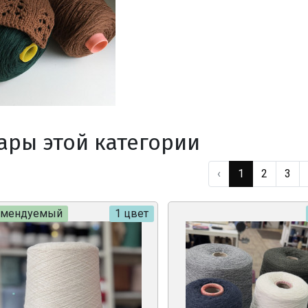
ары этой категории
‹
1
2
3
омендуемый
1 цвет