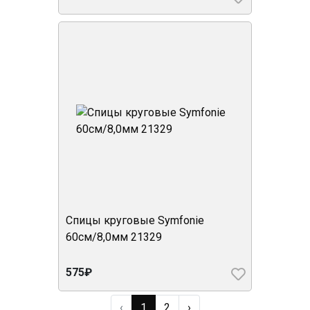
Спицы круговые Symfonie
60см/8,0мм 21329
575₽
‹
1
2
›