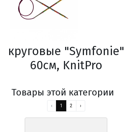
круговые "Symfonie"
60см, KnitPro
Товары этой категории
‹
1
2
›