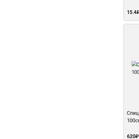
15.4₽
Спиц
100с
620₽