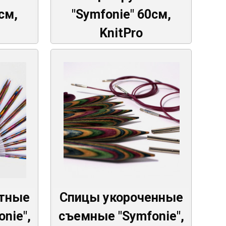
см,
"Symfonie" 60см,
KnitPro
ртные
Спицы укороченные
nie",
съемные "Symfonie",