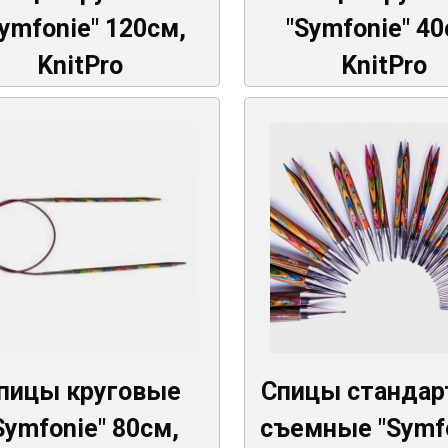
ymfonie" 120см,
"Symfonie" 40
KnitPro
KnitPro
пицы круговые
Спицы станда
Symfonie" 80см,
съемные "Symfo