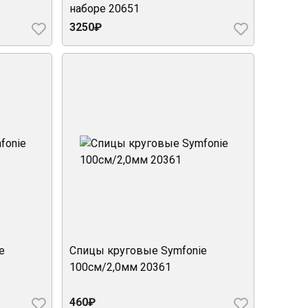
наборе 20651
3250₽
e
Спицы круговые Symfonie
100см/2,0мм 20361
460₽