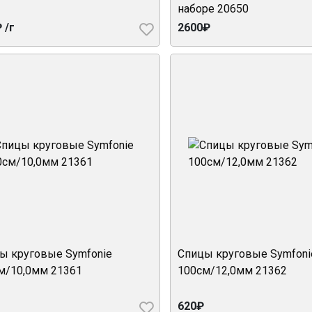
наборе 20650
 /г
2600₽
ы круговые Symfonie
Спицы круговые Symfoni
м/10,0мм 21361
100см/12,0мм 21362
620₽