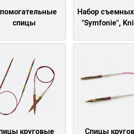
помогательные
Набор съемных
спицы
"Symfonie", Kn
пицы круговые
Спицы круго