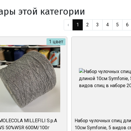
ары этой категории
‹
1
2
3
4
5
6
1 цвет
OLECOLA MILLEFILI S.p.A
Набор чулочных спиц дл
S 50%WSR 600М/100г
10см Symfonie, 5 видов с