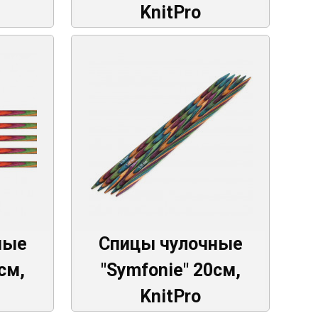
KnitPro
ные
Спицы чулочные
см,
"Symfonie" 20см,
KnitPro