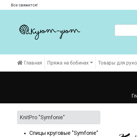
Все свяжется!
Главная
Пряжа на бобинах
Товары для рук
Гл
KnitPro "Symfonie"
Спицы круговые "Symfonie"