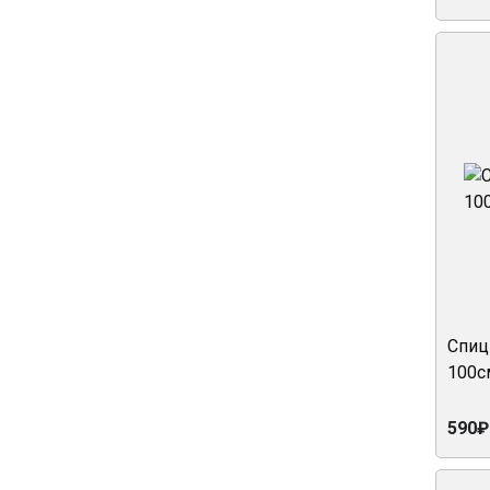
Спиц
100с
590₽