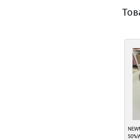
Тов
NEWM
50%W