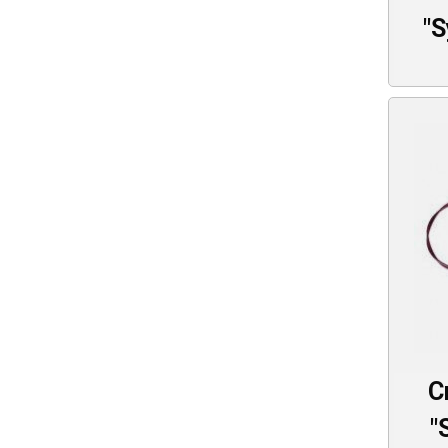
"S
С
"