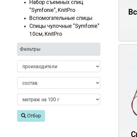
Набор съемных спиц
"Symfonie", KnitPro
Вс
Вспомогательные спицы
Спицы чулочные "Symfonie"
10см, KnitPro
Фильтры
Отбор
С