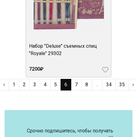
Набор "Deluxe" съемных спиц
"Royale" 29302
7200₽
‹
1
2
3
4
5
6
7
8
...
34
35
›
Срочно подпишитесь, чтобы получать