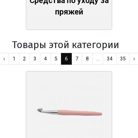
Средства по уходу за
пряжей
Товары этой категории
‹
1
2
3
4
5
6
7
8
...
34
35
›