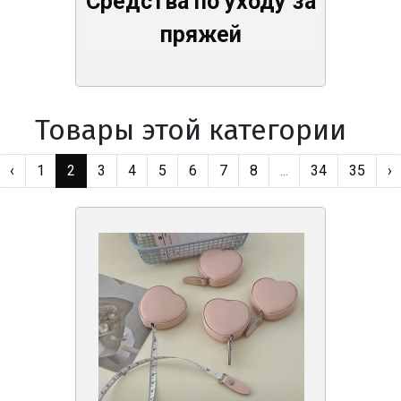
Средства по уходу за
пряжей
Товары этой категории
‹
1
2
3
4
5
6
7
8
...
34
35
›