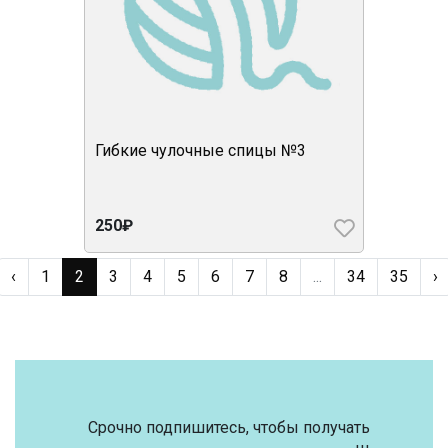
Гибкие чулочные спицы №3
250₽
‹
1
2
3
4
5
6
7
8
...
34
35
›
Срочно подпишитесь, чтобы получать