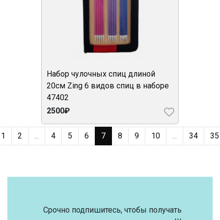
Набор чулочных спиц длиной
20см Zing 6 видов спиц в наборе
47402
2500₽
1
2
...
4
5
6
7
8
9
10
...
34
35
Срочно подпишитесь, чтобы получать