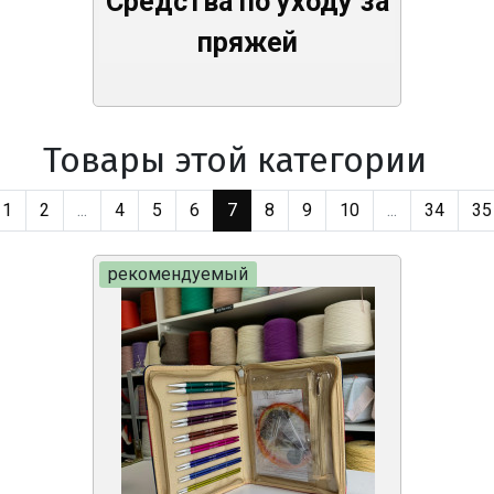
Средства по уходу за
пряжей
Товары этой категории
1
2
...
4
5
6
7
8
9
10
...
34
35
рекомендуемый