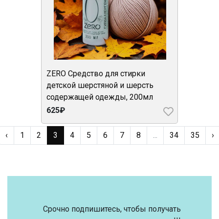
ZERO Средство для стирки
детской шерстяной и шерсть
содержащей одежды, 200мл
625₽
‹
1
2
3
4
5
6
7
8
...
34
35
›
Срочно подпишитесь, чтобы получать