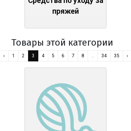
Средства по уходу за
пряжей
Товары этой категории
‹
1
2
3
4
5
6
7
8
...
34
35
›