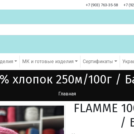
+7 (903) 763-35-58
+7 (9
оделия
МК и готовые изделия
Cертификаты
Укра
% хлопок 250м/100г / Б
Главная
FLAMME 10
/ 