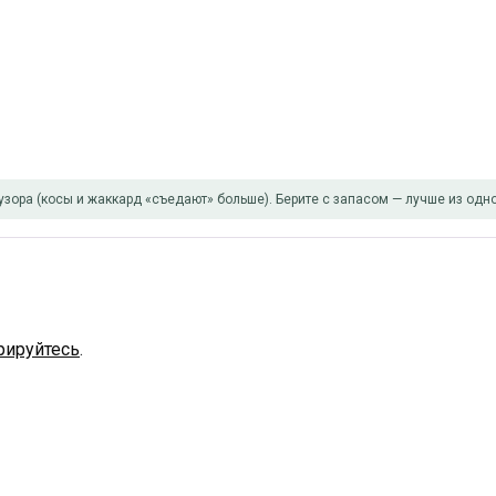
узора (косы и жаккард «съедают» больше). Берите с запасом — лучше из одно
рируйтесь
.