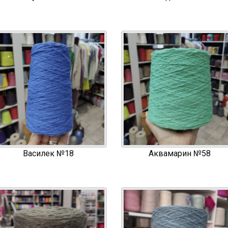
Василек №18
Аквамарин №58