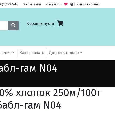
26)174-24-44
О компании
Контакты
Личный кабинет
Корзина пуста
шения
Как заказать
Дополнительно
абл-гам N04
0% хлопок 250м/100г
Бабл-гам N04