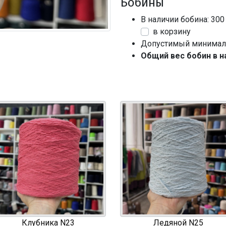
Бобины
В наличии бобина: 300
в корзину
Допустимый минималь
Общий вес бобин в н
Клубника N23
Ледяной N25