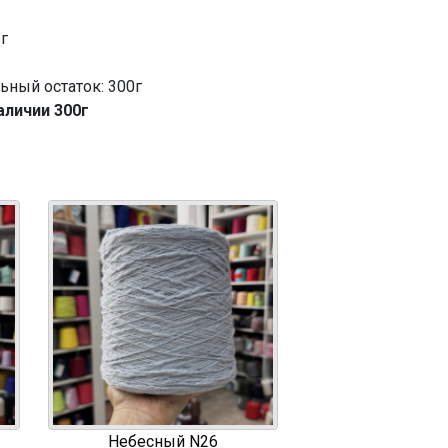
 г
ный остаток: 300г
аличии 300г
Небесный N26